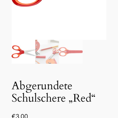
Abgerundete
Schulschere „Red“
€
3,00