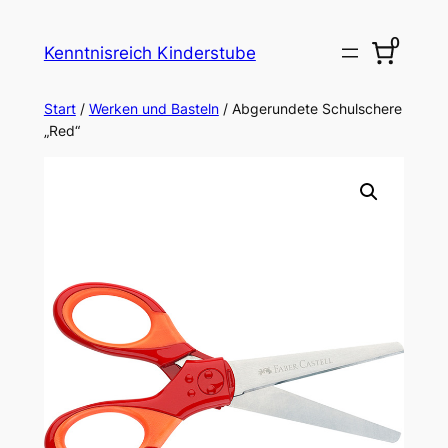
Zum
0
Inhalt
Kenntnisreich Kinderstube
springen
Start
/
Werken und Basteln
/ Abgerundete Schulschere
„Red“