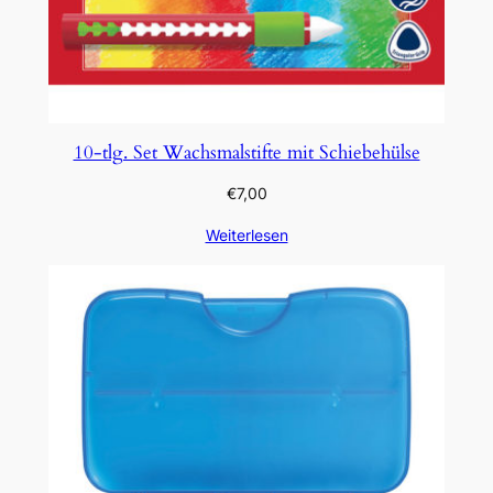
10-tlg. Set Wachsmalstifte mit Schiebehülse
€
7,00
Weiterlesen