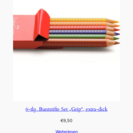
6-tlg. Buntstifte Set „Grip“, extra-dick
€
9,50
Weiterlesen