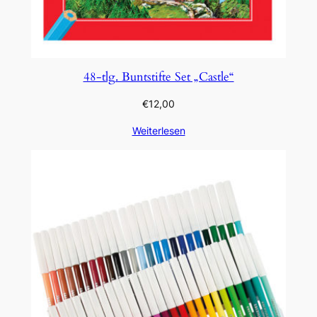
48-tlg. Buntstifte Set „Castle“
€
12,00
Weiterlesen