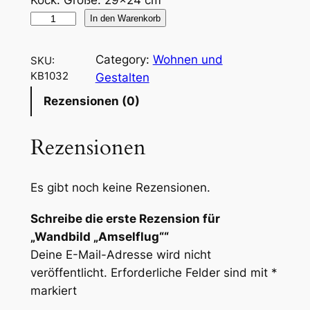
Kock. Größe: 29×24 cm
W
In den Warenkorb
a
n
Category:
Wohnen und
SKU:
d
KB1032
Gestalten
b
Rezensionen (0)
i
l
Rezensionen
d
„
A
Es gibt noch keine Rezensionen.
m
s
Schreibe die erste Rezension für
e
„Wandbild „Amselflug““
l
Deine E-Mail-Adresse wird nicht
f
veröffentlicht.
Erforderliche Felder sind mit
*
l
markiert
u