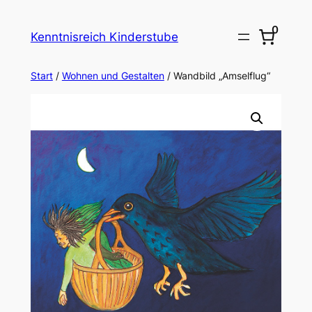
Zum
0
Inhalt
Kenntnisreich Kinderstube
springen
Start
/
Wohnen und Gestalten
/ Wandbild „Amselflug“