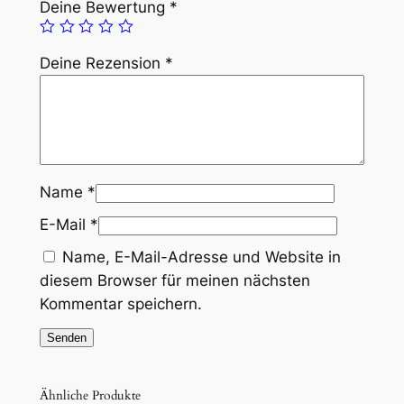
Deine Bewertung
*
g
“
Deine Rezension
*
M
e
n
g
e
Name
*
E-Mail
*
Name, E-Mail-Adresse und Website in
diesem Browser für meinen nächsten
Kommentar speichern.
Ähnliche Produkte